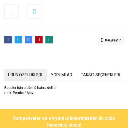
Karşılaştır
ÜRÜN ÖZELLİKLERİ
YORUMLAR
TAKSİT SEÇENEKLERİ
Bebeler için albümlü hatıra defteri
renk: Pembe / Mavi
Bu ürünün fiyat bilgisi, resim, ürün açıklamalarında ve diğer
konularda yetersiz gördüğünüz noktaları öneri formunu kullanarak
Bu ürüne ilk yorumu siz yapın!
Kampanyalar ve en yeni ürünlerimizden ilk sizin
tarafımıza iletebilirsiniz.
Görüş ve önerileriniz için teşekkür ederiz.
haberiniz olsun!