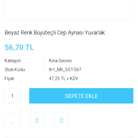
Beyaz Renk Büyüteçli Cep Aynası Yuvarlak
56,70 TL
Kategori
Kına Gecesi
Stok Kodu
th1_Mh_SST-567
Fiyat
47,25 TL + KDV
SEPETE EKLE