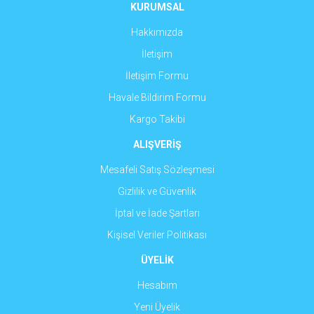
Ürün fiyatı diğer sitelerden daha pahalı.
KURUMSAL
Bu ürüne benzer farklı alternatifler olmalı.
Hakkımızda
İletişim
İletişim Formu
Havale Bildirim Formu
Gönder
Kargo Takibi
ALIŞVERİŞ
Mesafeli Satış Sözleşmesi
Gizlilik ve Güvenlik
İptal ve İade Şartları
Kişisel Veriler Politikası
ÜYELİK
Hesabım
Yeni Üyelik