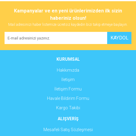
konularda yetersiz gördüğünüz noktaları öneri formunu kullanarak
Bu ürüne ilk yorumu siz yapın!
Kampanyalar ve en yeni ürünlerimizden ilk sizin
tarafımıza iletebilirsiniz.
Görüş ve önerileriniz için teşekkür ederiz.
haberiniz olsun!
Mail adresinizi haber listemize ücretsiz kaydedin bizi takip etmeye başlayın.
Yorum Yaz
Ürün resmi kalitesiz, bozuk veya görüntülenemiyor.
KAYDOL
Ürün açıklamasında eksik bilgiler bulunuyor.
Ürün bilgilerinde hatalar bulunuyor.
Ürün fiyatı diğer sitelerden daha pahalı.
KURUMSAL
Bu ürüne benzer farklı alternatifler olmalı.
Hakkımızda
İletişim
İletişim Formu
Havale Bildirim Formu
Gönder
Kargo Takibi
ALIŞVERİŞ
Mesafeli Satış Sözleşmesi