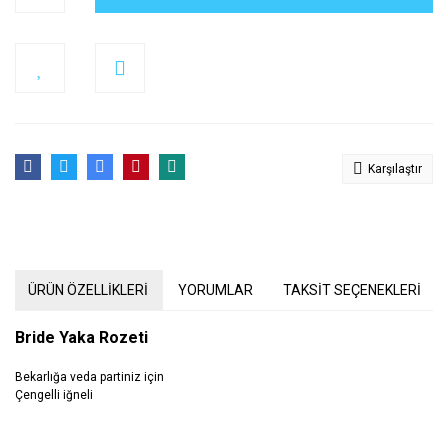
Karşılaştır
ÜRÜN ÖZELLİKLERİ
YORUMLAR
TAKSİT SEÇENEKLERİ
Bride Yaka Rozeti
Bekarlığa veda partiniz için
Çengelli iğneli
Bu ürünün fiyat bilgisi, resim, ürün açıklamalarında ve diğer