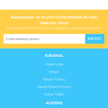
Bu ürünün fiyat bilgisi, resim, ürün açıklamalarında ve diğer
konularda yetersiz gördüğünüz noktaları öneri formunu kullanarak
Bu ürüne ilk yorumu siz yapın!
Kampanyalar ve en yeni ürünlerimizden ilk sizin
tarafımıza iletebilirsiniz.
Görüş ve önerileriniz için teşekkür ederiz.
haberiniz olsun!
Mail adresinizi haber listemize ücretsiz kaydedin bizi takip etmeye başlayın.
Yorum Yaz
Ürün resmi kalitesiz, bozuk veya görüntülenemiyor.
KAYDOL
Ürün açıklamasında eksik bilgiler bulunuyor.
Ürün bilgilerinde hatalar bulunuyor.
Ürün fiyatı diğer sitelerden daha pahalı.
KURUMSAL
Bu ürüne benzer farklı alternatifler olmalı.
Hakkımızda
İletişim
İletişim Formu
Havale Bildirim Formu
Gönder
Kargo Takibi
ALIŞVERİŞ