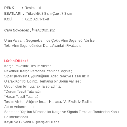
RENK :
Resimdeki
EBATLARI :
Yükseklik 8,8 cm Çap : 7,3 cm
KOLİ
:
6/12 Ad / Paket
Cam Gövdeden , İmal Edilmiştir.
Ürün Varyant Seçeneklerinde Çoklu Alım Seçeneği Var İse ;
Tekli Alım Seçeneğinden Daha Avantajlı Fiyattadır.
Lütfen Dikkat !
Kargo Paketinizi Teslim Alırken ;
Paketinizi Kargo Personeli Yanında Açınız ;
Siparişlerinizin Uygunluğunu Adet,Renk ve Hasarsızlık
Olarak Kontrol Ediniz. Herhangi bir Sorun Var ise ;
Uygun olan bir Tutanak Talep Ediniz.
*Durum Tespit Tutanağı
*Hasar Tespit Tutanağı
Teslim Alırken Attığınız İmza ; Hasarsız Ve Eksiksiz Teslim
Aldım.Anlamındadır.
Sonradan Yapılan Müracaatlar Kargo ve Sigorta Firmaları Tarafından Kabul
Edilmemektedir.
Keyifli ve Güvenli Alışverişler Dileriz.