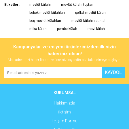
Bu ürünün fiyat bilgisi, resim, ürün açıklamalarında ve diğer
Etiketler :
mevlüt külahı
mevlüt külahı toptan
konularda yetersiz gördüğünüz noktaları öneri formunu kullanarak
Bu ürüne ilk yorumu siz yapın!
bebek mevlüt külahları
şeffaf mevlüt külahı
tarafımıza iletebilirsiniz.
Görüş ve önerileriniz için teşekkür ederiz.
boş mevlüt külahları
mevlüt külahı satın al
mika külah
pembe külah
mavi külah
Yorum Yaz
Ürün resmi kalitesiz, bozuk veya görüntülenemiyor.
Ürün açıklamasında eksik bilgiler bulunuyor.
Kampanyalar ve en yeni ürünlerimizden ilk sizin
Ürün bilgilerinde hatalar bulunuyor.
haberiniz olsun!
Ürün fiyatı diğer sitelerden daha pahalı.
Mail adresinizi haber listemize ücretsiz kaydedin bizi takip etmeye başlayın.
Bu ürüne benzer farklı alternatifler olmalı.
KAYDOL
KURUMSAL
Hakkımızda
Gönder
İletişim
İletişim Formu