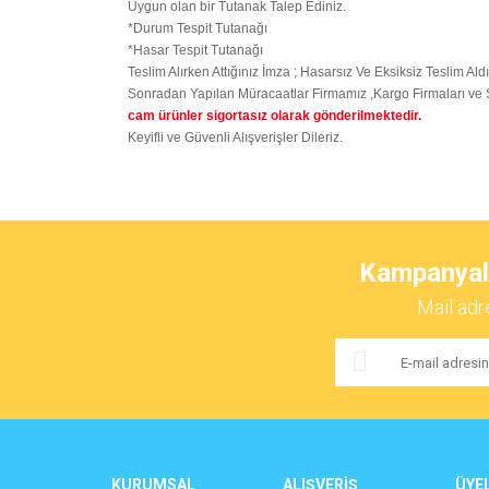
Uygun olan bir Tutanak Talep Ediniz.
*Durum Tespit Tutanağı
*Hasar Tespit Tutanağı
Teslim Alırken Attığınız İmza ; Hasarsız Ve Eksiksiz Teslim Al
Sonradan Yapılan Müracaatlar Firmamız ,Kargo Firmaları ve S
cam ürünler sigortasız olarak gönderilmektedir.
Keyifli ve Güvenli Alışverişler Dileriz.
Bu ürünün fiyat bilgisi, resim, ürün açıklamalarında ve 
Görüş ve önerileriniz için teşekkür ederiz.
Kampanyalar
Ürün resmi kalitesiz, bozuk veya görüntülenemiyor.
Mail adr
Ürün açıklamasında eksik bilgiler bulunuyor.
Ürün bilgilerinde hatalar bulunuyor.
Ürün fiyatı diğer sitelerden daha pahalı.
Bu ürüne benzer farklı alternatifler olmalı.
KURUMSAL
ALIŞVERİŞ
ÜYEL