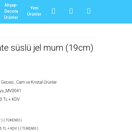
Ahşap-
Yeni
Decota
Ürünler
Ürünler
te süslü jel mum (19cm)
 Gecesi
,
Cam ve Kristal Ürünler
_ys_MV0041
0 TL + KDV
V ) ( TÜKENDİ )
75 TL + KDV ) ( TÜKENDİ )