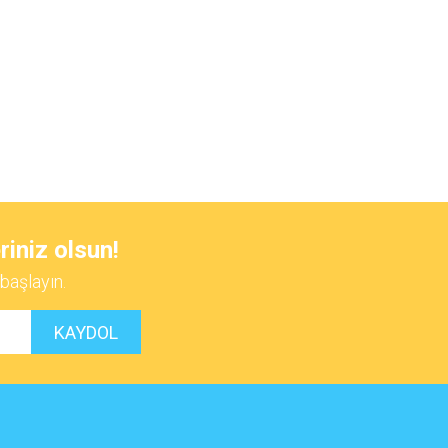
 iletebilirsiniz.
riniz olsun!
başlayın.
KAYDOL