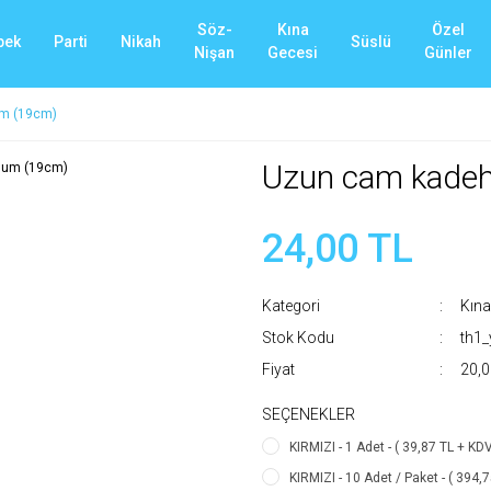
Söz-
Kına
Özel
bek
Parti
Nikah
Süslü
Nişan
Gecesi
Günler
um (19cm)
Uzun cam kadeh
24,00 TL
Kategori
Kına
Stok Kodu
th1
Fiyat
20,0
SEÇENEKLER
KIRMIZI - 1 Adet - ( 39,87 TL + KD
KIRMIZI - 10 Adet / Paket - ( 394,