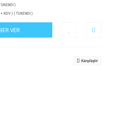
 TÜKENDİ )
L + KDV ) ( TÜKENDİ )
BER VER
Karşılaştır