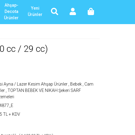
Ahşap-
Yeni
Decota
Ürünler
Ürünler
 cc / 29 cc)
si Ayna / Lazer Kesim Ahşap Ürünler
,
Bebek
,
Cam
ler
,
TOPTAN BEBEK VE NİKAH Şekeri SARF
emeleri
54877_E
5 TL + KDV