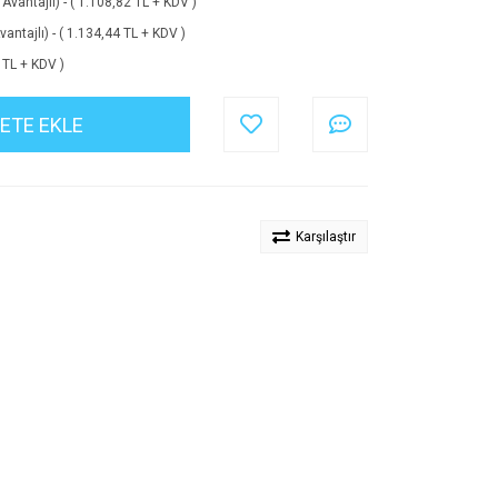
antajlı) - ( 1.108,82 TL + KDV )
tajlı) - ( 1.134,44 TL + KDV )
 TL + KDV )
ETE EKLE
Karşılaştır