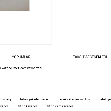
YORUMLAR
TAKSİT SEÇENEKLERİ
için vazgeçilmez cam kavonozlar
diğer konularda yetersiz gördüğünüz noktaları öneri formunu kullanarak tarafımıza
i sipariş
bebek şekerleri sepeti
bebek şekerleri kadıköy
bebek şek
Bu ürüne ilk yorumu siz yapın!
avanoz
40 cc kavanoz
40 cc cam kavanoz