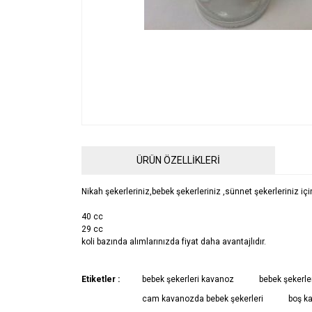
ÜRÜN ÖZELLİKLERİ
Nikah şekerleriniz,bebek şekerleriniz ,sünnet şekerleriniz 
40 cc
29 cc
koli bazında alımlarınızda fiyat daha avantajlıdır.
Bu ürünün fiyat bilgisi, resim, ürün açıklamalarında ve 
Etiketler :
bebek şekerleri kavanoz
bebek şekerler
Görüş ve önerileriniz için teşekkür ederiz.
cam kavanozda bebek şekerleri
boş k