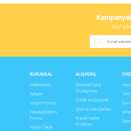
Ürün resmi kalitesiz, bozuk veya görüntülenemiyor.
Ürün açıklamasında eksik bilgiler bulunuyor.
Kampanyalar
Ürün bilgilerinde hatalar bulunuyor.
Mail adr
Ürün fiyatı diğer sitelerden daha pahalı.
Bu ürüne benzer farklı alternatifler olmalı.
KURUMSAL
ALIŞVERİŞ
ÜYEL
Hakkımızda
Mesafeli Satış
Hes
Sözleşmesi
İletişim
Yeni 
Gizlilik ve Güvenlik
İletişim Formu
Üye G
İptal ve İade Şartları
Havale Bildirim
Şifr
Formu
Kişisel Veriler
Sepet
Politikası
Kargo Takibi