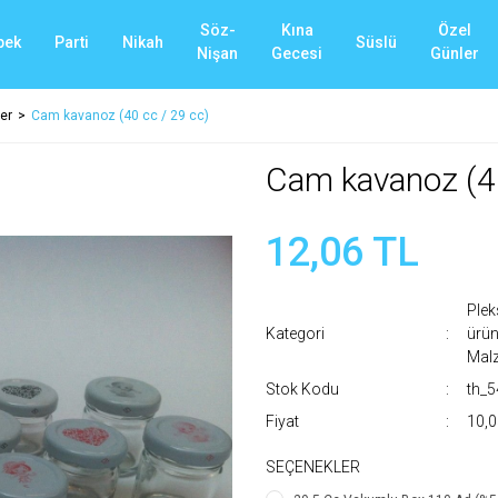
Söz-
Kına
Özel
bek
Parti
Nikah
Süslü
Nişan
Gecesi
Günler
er
Cam kavanoz (40 cc / 29 cc)
Cam kavanoz (40
12,06 TL
Plek
Kategori
ürün
Malz
Stok Kodu
th_
Fiyat
10,0
SEÇENEKLER