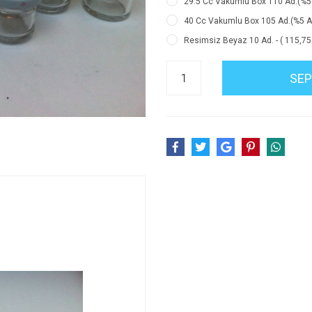
29.5 Cc Vakumlu Box 110 Ad.(%5 Av
40 Cc Vakumlu Box 105 Ad.(%5 Avan
Resimsiz Beyaz 10 Ad. - ( 115,75
SEP