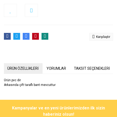
Karşılaştır
ÜRÜN ÖZELLİKLERİ
YORUMLAR
TAKSİT SEÇENEKLERİ
Ürün pvc dir
Arkasında çift taraflı bant mevcuttur
Bu ürünün fiyat bilgisi, resim, ürün açıklamalarında ve diğer
konularda yetersiz gördüğünüz noktaları öneri formunu kullanarak
Bu ürüne ilk yorumu siz yapın!
Kampanyalar ve en yeni ürünlerimizden ilk sizin
tarafımıza iletebilirsiniz.
Görüş ve önerileriniz için teşekkür ederiz.
haberiniz olsun!