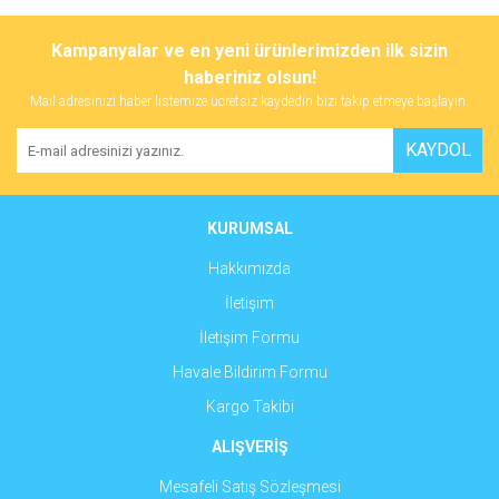
Bu ürüne ilk yorumu siz yapın!
tarafımıza iletebilirsiniz.
Görüş ve önerileriniz için teşekkür ederiz.
Kampanyalar ve en yeni ürünlerimizden ilk sizin
haberiniz olsun!
Yorum Yaz
Ürün resmi kalitesiz, bozuk veya görüntülenemiyor.
Mail adresinizi haber listemize ücretsiz kaydedin bizi takip etmeye başlayın.
Ürün açıklamasında eksik bilgiler bulunuyor.
KAYDOL
Ürün bilgilerinde hatalar bulunuyor.
Ürün fiyatı diğer sitelerden daha pahalı.
Bu ürüne benzer farklı alternatifler olmalı.
KURUMSAL
Hakkımızda
İletişim
İletişim Formu
Gönder
Havale Bildirim Formu
Kargo Takibi
ALIŞVERİŞ
Mesafeli Satış Sözleşmesi