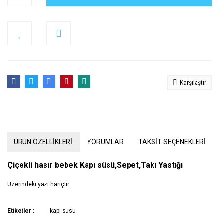
Karşılaştır
ÜRÜN ÖZELLİKLERİ
YORUMLAR
TAKSİT SEÇENEKLERİ
Çiçekli hasır bebek Kapı süsü,Sepet,Takı Yastığı
Üzerindeki yazı hariçtir
Bu ürünün fiyat bilgisi, resim, ürün açıklamalarında ve diğer
Etiketler :
kapı susu
konularda yetersiz gördüğünüz noktaları öneri formunu kullanarak