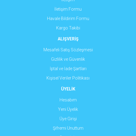
İletişim Formu
Havale Bildirim Formu
Gönder
Kargo Takibi
ALIŞVERİŞ
Mesafeli Satış Sözleşmesi
Gizlilik ve Güvenlik
İptal ve İade Şartları
Kişisel Veriler Politikası
ÜYELİK
Hesabım
Yeni Üyelik
Üye Girişi
Şifremi Unuttum