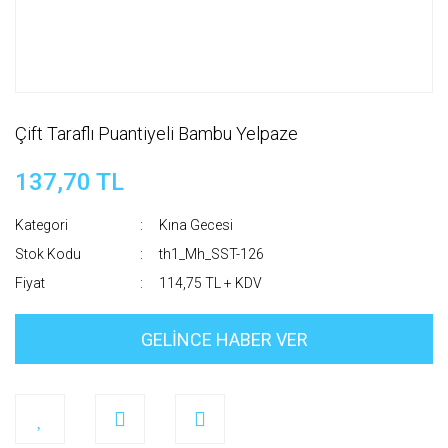
Çift Taraflı Puantiyeli Bambu Yelpaze
137,70 TL
Kategori
Kına Gecesi
Stok Kodu
th1_Mh_SST-126
Fiyat
114,75 TL + KDV
GELİNCE HABER VER