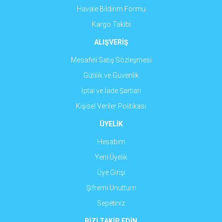
Havale Bildirim Formu
Gönder
Kargo Takibi
ALIŞVERİŞ
Mesafeli Satış Sözleşmesi
Gizlilik ve Güvenlik
İptal ve İade Şartları
Kişisel Veriler Politikası
ÜYELİK
Hesabım
Yeni Üyelik
Üye Girişi
Şifremi Unuttum
Sepetiniz
BİZİ TAKİP EDİN