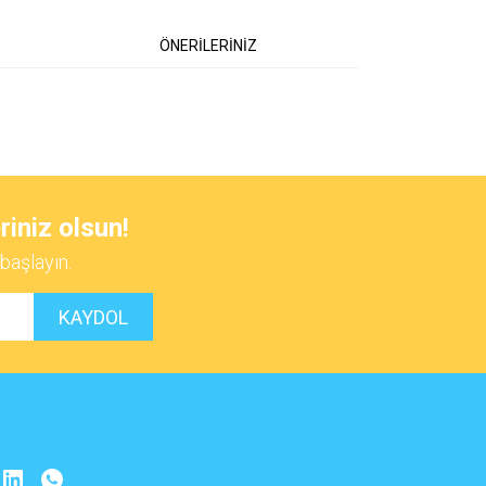
ÖNERİLERİNİZ
 iletebilirsiniz.
riniz olsun!
başlayın.
KAYDOL