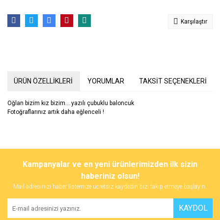
Karşılaştır
ÜRÜN ÖZELLİKLERİ
YORUMLAR
TAKSİT SEÇENEKLERİ
Oğlan bizim kız bizim... yazılı çubuklu baloncuk
Fotoğraflarınız artık daha eğlenceli !
Bu ürünün fiyat bilgisi, resim, ürün açıklamalarında ve diğer
konularda yetersiz gördüğünüz noktaları öneri formunu kullanarak
Bu ürüne ilk yorumu siz yapın!
Kampanyalar ve en yeni ürünlerimizden ilk sizin
tarafımıza iletebilirsiniz.
Görüş ve önerileriniz için teşekkür ederiz.
haberiniz olsun!
Mail adresinizi haber listemize ücretsiz kaydedin bizi takip etmeye başlayın.
Yorum Yaz
Ürün resmi kalitesiz, bozuk veya görüntülenemiyor.
KAYDOL
Ürün açıklamasında eksik bilgiler bulunuyor.