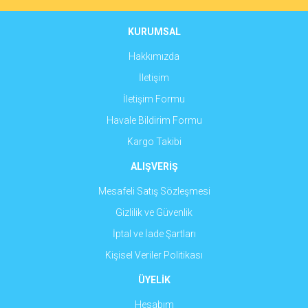
Ürün bilgilerinde hatalar bulunuyor.
Ürün fiyatı diğer sitelerden daha pahalı.
KURUMSAL
Bu ürüne benzer farklı alternatifler olmalı.
Hakkımızda
İletişim
İletişim Formu
Havale Bildirim Formu
Gönder
Kargo Takibi
ALIŞVERİŞ
Mesafeli Satış Sözleşmesi
Gizlilik ve Güvenlik
İptal ve İade Şartları
Kişisel Veriler Politikası
ÜYELİK
Hesabım