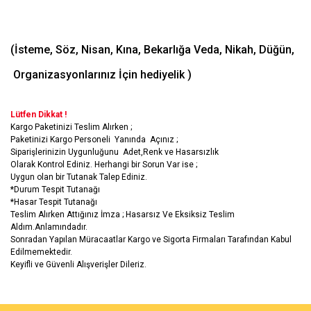
(İsteme, Söz, Nisan, Kına, Bekarlığa Veda, Nikah, Düğün,
Organizasyonlarınız İçin hediyelik )
Lütfen Dikkat !
Kargo Paketinizi Teslim Alırken ;
Paketinizi Kargo Personeli Yanında Açınız ;
Siparişlerinizin Uygunluğunu Adet,Renk ve Hasarsızlık
Olarak Kontrol Ediniz. Herhangi bir Sorun Var ise ;
Uygun olan bir Tutanak Talep Ediniz.
*Durum Tespit Tutanağı
*Hasar Tespit Tutanağı
Teslim Alırken Attığınız İmza ; Hasarsız Ve Eksiksiz Teslim
Aldım.Anlamındadır.
Sonradan Yapılan Müracaatlar Kargo ve Sigorta Firmaları Tarafından Kabul
Edilmemektedir.
Keyifli ve Güvenli Alışverişler Dileriz.
Bu ürünün fiyat bilgisi, resim, ürün açıklamalarında ve diğer