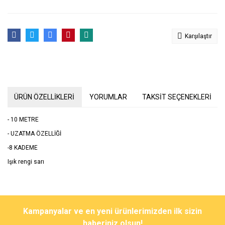
Karşılaştır
ÜRÜN ÖZELLİKLERİ
YORUMLAR
TAKSİT SEÇENEKLERİ
- 10 METRE
- UZATMA ÖZELLİĞİ
-8 KADEME
Işık rengi sarı
Bu ürünün fiyat bilgisi, resim, ürün açıklamalarında ve diğer
konularda yetersiz gördüğünüz noktaları öneri formunu kullanarak
Bu ürüne ilk yorumu siz yapın!
Kampanyalar ve en yeni ürünlerimizden ilk sizin
tarafımıza iletebilirsiniz.
Görüş ve önerileriniz için teşekkür ederiz.
haberiniz olsun!