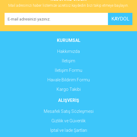
Mail adresinizi haber listemize ücretsiz kaydedin bizi takip etmeye başlayın.
Yorum Yaz
Ürün resmi kalitesiz, bozuk veya görüntülenemiyor.
KAYDOL
Ürün açıklamasında eksik bilgiler bulunuyor.
Ürün bilgilerinde hatalar bulunuyor.
Ürün fiyatı diğer sitelerden daha pahalı.
KURUMSAL
Bu ürüne benzer farklı alternatifler olmalı.
Hakkımızda
İletişim
İletişim Formu
Havale Bildirim Formu
Gönder
Kargo Takibi
ALIŞVERİŞ
Mesafeli Satış Sözleşmesi
Gizlilik ve Güvenlik
İptal ve İade Şartları