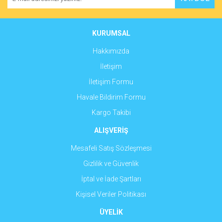
Ürün açıklamasında eksik bilgiler bulunuyor.
Ürün bilgilerinde hatalar bulunuyor.
Ürün fiyatı diğer sitelerden daha pahalı.
KURUMSAL
Bu ürüne benzer farklı alternatifler olmalı.
Hakkımızda
İletişim
İletişim Formu
Havale Bildirim Formu
Gönder
Kargo Takibi
ALIŞVERİŞ
Mesafeli Satış Sözleşmesi
Gizlilik ve Güvenlik
İptal ve İade Şartları
Kişisel Veriler Politikası
ÜYELİK