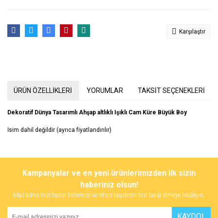
Karşılaştır
ÜRÜN ÖZELLİKLERİ
YORUMLAR
TAKSİT SEÇENEKLERİ
Dekoratif Dünya Tasarımlı Ahşap altlıklı Işıklı Cam Küre Büyük Boy
İsim dahil değildir (ayrıca fiyatlandırılır)
Bu ürünün fiyat bilgisi, resim, ürün açıklamalarında ve diğer
konularda yetersiz gördüğünüz noktaları öneri formunu kullanarak
Bu ürüne ilk yorumu siz yapın!
Kampanyalar ve en yeni ürünlerimizden ilk sizin
tarafımıza iletebilirsiniz.
Görüş ve önerileriniz için teşekkür ederiz.
haberiniz olsun!
Mail adresinizi haber listemize ücretsiz kaydedin bizi takip etmeye başlayın.
Yorum Yaz
Ürün resmi kalitesiz, bozuk veya görüntülenemiyor.
KAYDOL