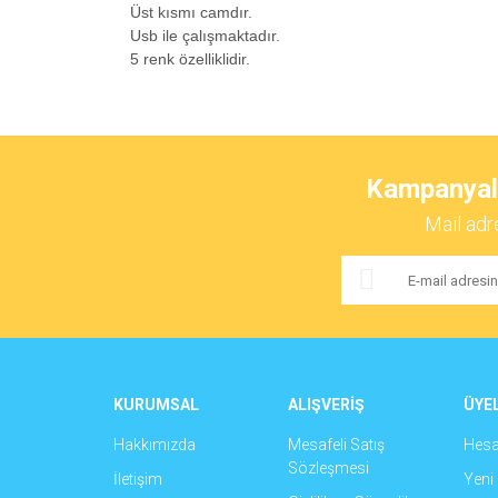
Üst kısmı camdır.
Usb ile çalışmaktadır.
5 renk özelliklidir.
Bu ürünün fiyat bilgisi, resim, ürün açıklamalarında ve 
Görüş ve önerileriniz için teşekkür ederiz.
Kampanyalar
Ürün resmi kalitesiz, bozuk veya görüntülenemiyor.
Mail adr
Ürün açıklamasında eksik bilgiler bulunuyor.
Ürün bilgilerinde hatalar bulunuyor.
Ürün fiyatı diğer sitelerden daha pahalı.
Bu ürüne benzer farklı alternatifler olmalı.
KURUMSAL
ALIŞVERİŞ
ÜYEL
Hakkımızda
Mesafeli Satış
Hes
Sözleşmesi
İletişim
Yeni 