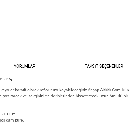
YORUMLAR
TAKSİT SEÇENEKLERİ
üyük Boy
eya dekoratif olarak raflarınıza koyabileceğiniz Ahşap Altlıklı Cam Kür
ile şaşırtacak ve sevginizi en derinlerinden hissettirecek uzun ömürlü bi
k ~10 Cm
ıklı cam küre.