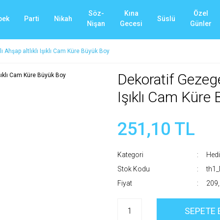
Söz-
Kına
Özel
bek
Parti
Nikah
Süslü
Nişan
Gecesi
Günler
 Ahşap altlıklı Işıklı Cam Küre Büyük Boy
Dekoratif Gezege
Işıklı Cam Küre
251,10 TL
Kategori
Hedi
Stok Kodu
th1
Fiyat
209,
SEPETE 