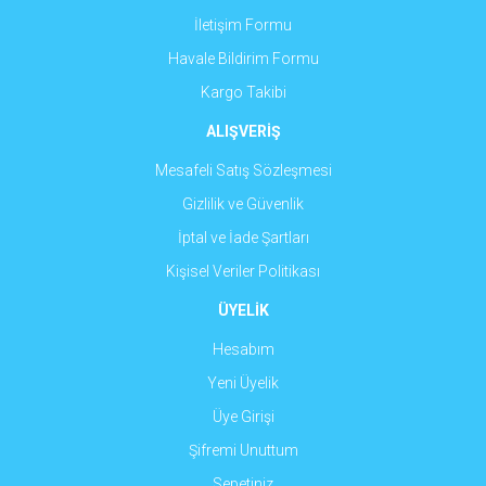
İletişim Formu
Havale Bildirim Formu
Gönder
Kargo Takibi
ALIŞVERİŞ
Mesafeli Satış Sözleşmesi
Gizlilik ve Güvenlik
İptal ve İade Şartları
Kişisel Veriler Politikası
ÜYELİK
Hesabım
Yeni Üyelik
Üye Girişi
Şifremi Unuttum
Sepetiniz