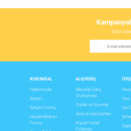
Bu ürünün fiyat bilgisi, resim, ürün açıklamalarında ve 
Görüş ve önerileriniz için teşekkür ederiz.
Kampanyalar
Ürün resmi kalitesiz, bozuk veya görüntülenemiyor.
Mail adr
Ürün açıklamasında eksik bilgiler bulunuyor.
Ürün bilgilerinde hatalar bulunuyor.
Ürün fiyatı diğer sitelerden daha pahalı.
Bu ürüne benzer farklı alternatifler olmalı.
KURUMSAL
ALIŞVERİŞ
ÜYEL
Hakkımızda
Mesafeli Satış
Hes
Sözleşmesi
İletişim
Yeni 
Gizlilik ve Güvenlik
İletişim Formu
Üye G
İptal ve İade Şartları
Havale Bildirim
Şifr
Formu
Kişisel Veriler
Sepet
Politikası