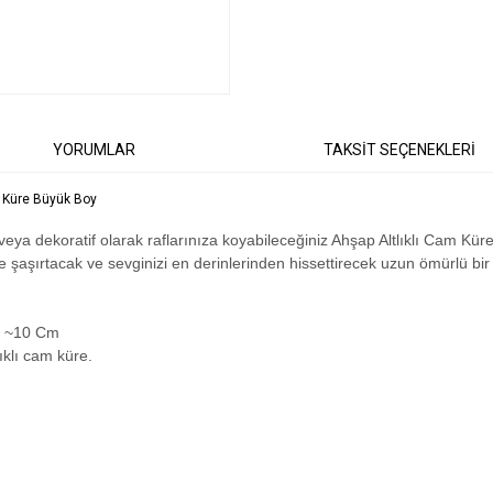
YORUMLAR
TAKSİT SEÇENEKLERİ
m Küre Büyük Boy
ya dekoratif olarak raflarınıza koyabileceğiniz Ahşap Altlıklı Cam Kür
ile şaşırtacak ve sevginizi en derinlerinden hissettirecek uzun ömürlü bi
k ~10 Cm
ıklı cam küre.