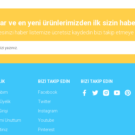
diğer konularda yetersiz gördüğünüz noktaları öneri formunu kullanarak tarafımıza
Bu ürüne ilk yorumu siz yapın!
 ve en yeni ürünlerimizden ilk sizin habe
esinizi haber listemize ücretsiz kaydedin bizi takip etmeye 
Yorum Yaz
İK
BİZİ TAKİP EDİN
BİZİ TAKİP EDİN
abım
Facebook
Gönder
Üyelik
Twitter
irişi
Instagram
emi Unuttum
Youtube
iniz
Pinterest