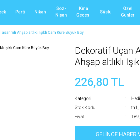
Söz-
Kına
Özel
bek
Parti
Nikah
Süslü
Nişan
Gecesi
Günler
sarımlı Ahşap altlıklı Işıklı Cam Küre Büyük Boy
Dekoratif Uçan
Ahşap altlıklı I
226,80 TL
Kategori
Hedi
Stok Kodu
th1
Fiyat
189,
GELİNCE HABER 