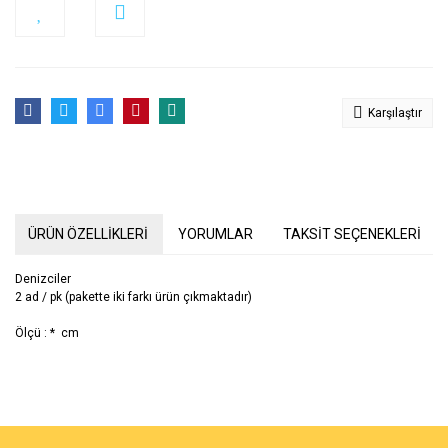
Karşılaştır
ÜRÜN ÖZELLİKLERİ
YORUMLAR
TAKSİT SEÇENEKLERİ
Denizciler
2 ad / pk (pakette iki farkı ürün çıkmaktadır)
Ölçü : * cm
Bu ürünün fiyat bilgisi, resim, ürün açıklamalarında ve diğer
konularda yetersiz gördüğünüz noktaları öneri formunu kullanarak