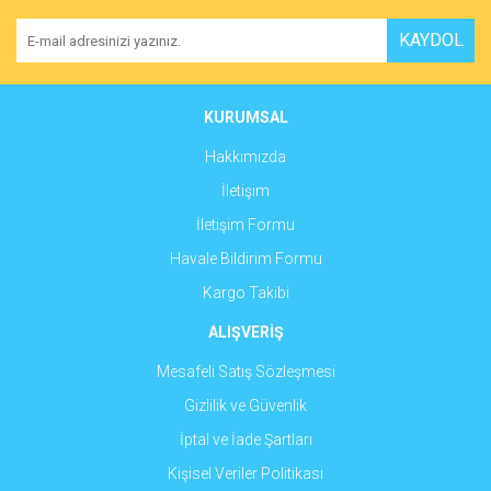
Yorum Yaz
Ürün resmi kalitesiz, bozuk veya görüntülenemiyor.
KAYDOL
Ürün açıklamasında eksik bilgiler bulunuyor.
Ürün bilgilerinde hatalar bulunuyor.
Ürün fiyatı diğer sitelerden daha pahalı.
KURUMSAL
Bu ürüne benzer farklı alternatifler olmalı.
Hakkımızda
İletişim
İletişim Formu
Havale Bildirim Formu
Gönder
Kargo Takibi
ALIŞVERİŞ
Mesafeli Satış Sözleşmesi
Gizlilik ve Güvenlik
İptal ve İade Şartları
Kişisel Veriler Politikası