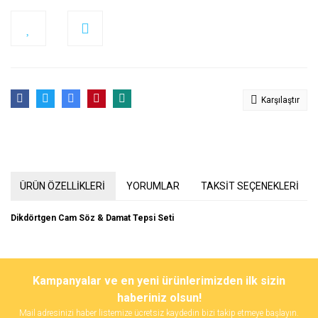
Karşılaştır
ÜRÜN ÖZELLİKLERİ
YORUMLAR
TAKSİT SEÇENEKLERİ
Dikdörtgen Cam Söz & Damat Tepsi Seti
Bu ürünün fiyat bilgisi, resim, ürün açıklamalarında ve diğer
konularda yetersiz gördüğünüz noktaları öneri formunu kullanarak
Bu ürüne ilk yorumu siz yapın!
Kampanyalar ve en yeni ürünlerimizden ilk sizin
tarafımıza iletebilirsiniz.
Görüş ve önerileriniz için teşekkür ederiz.
haberiniz olsun!
Mail adresinizi haber listemize ücretsiz kaydedin bizi takip etmeye başlayın.