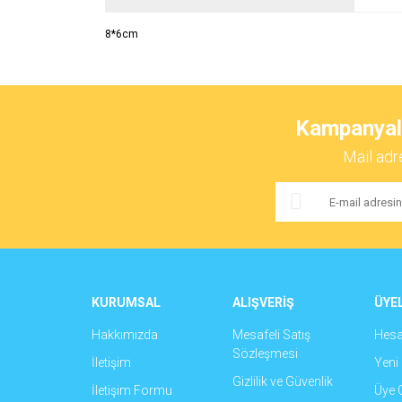
8*6cm
Bu ürünün fiyat bilgisi, resim, ürün açıklamalarında ve 
Görüş ve önerileriniz için teşekkür ederiz.
Kampanyalar
Ürün resmi kalitesiz, bozuk veya görüntülenemiyor.
Mail adr
Ürün açıklamasında eksik bilgiler bulunuyor.
Ürün bilgilerinde hatalar bulunuyor.
Ürün fiyatı diğer sitelerden daha pahalı.
Bu ürüne benzer farklı alternatifler olmalı.
KURUMSAL
ALIŞVERİŞ
ÜYEL
Hakkımızda
Mesafeli Satış
Hes
Sözleşmesi
İletişim
Yeni 
Gizlilik ve Güvenlik
İletişim Formu
Üye G