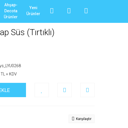
Ahşap-
Yeni
Decota
Ürünler
Ürünler
p Süs (Tırtıklı)
_ys_LYU0268
 TL + KDV
EKLE
Karşılaştır