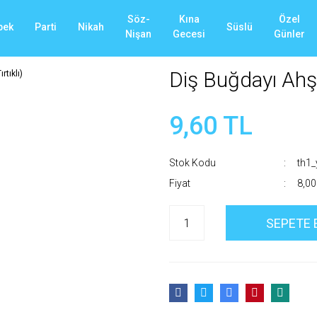
Söz-
Kına
Özel
bek
Parti
Nikah
Süslü
Nişan
Gecesi
Günler
Diş Buğdayı Ahşa
9,60 TL
Stok Kodu
th1
Fiyat
8,00
SEPETE 