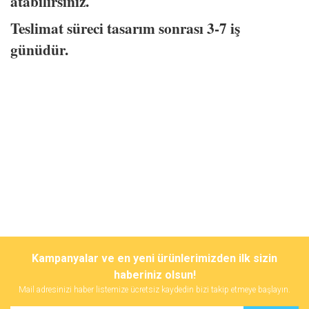
atabilirsiniz.
Teslimat süreci tasarım sonrası 3-7 iş
günüdür.
Bu ürünün fiyat bilgisi, resim, ürün açıklamalarında ve diğer
konularda yetersiz gördüğünüz noktaları öneri formunu kullanarak
Bu ürüne ilk yorumu siz yapın!
Kampanyalar ve en yeni ürünlerimizden ilk sizin
tarafımıza iletebilirsiniz.
Görüş ve önerileriniz için teşekkür ederiz.
haberiniz olsun!
Mail adresinizi haber listemize ücretsiz kaydedin bizi takip etmeye başlayın.
Yorum Yaz
Ürün resmi kalitesiz, bozuk veya görüntülenemiyor.