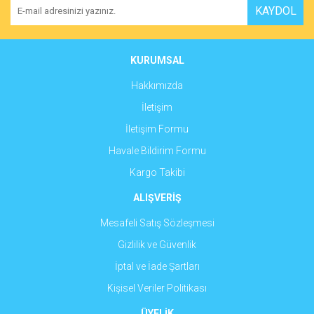
KAYDOL
Ürün açıklamasında eksik bilgiler bulunuyor.
Ürün bilgilerinde hatalar bulunuyor.
Ürün fiyatı diğer sitelerden daha pahalı.
KURUMSAL
Bu ürüne benzer farklı alternatifler olmalı.
Hakkımızda
İletişim
İletişim Formu
Havale Bildirim Formu
Gönder
Kargo Takibi
ALIŞVERİŞ
Mesafeli Satış Sözleşmesi
Gizlilik ve Güvenlik
İptal ve İade Şartları
Kişisel Veriler Politikası
ÜYELİK