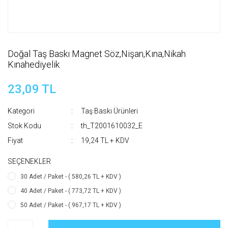
Doğal Taş Baskı Magnet Söz,Nişan,Kına,Nikah
Kınahediyelik
23,09 TL
Kategori
Taş Baskı Ürünleri
Stok Kodu
th_T2001610032_E
Fiyat
19,24 TL + KDV
SEÇENEKLER
30 Adet / Paket - ( 580,26 TL + KDV )
40 Adet / Paket - ( 773,72 TL + KDV )
50 Adet / Paket - ( 967,17 TL + KDV )