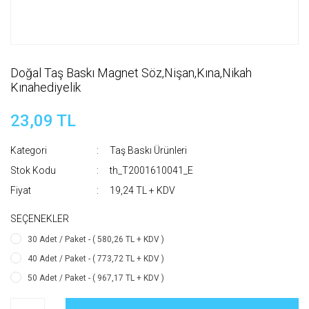
Doğal Taş Baskı Magnet Söz,Nişan,Kına,Nikah
Kınahediyelik
23,09 TL
Kategori
Taş Baskı Ürünleri
Stok Kodu
th_T2001610041_E
Fiyat
19,24 TL + KDV
SEÇENEKLER
30 Adet / Paket - ( 580,26 TL + KDV )
40 Adet / Paket - ( 773,72 TL + KDV )
50 Adet / Paket - ( 967,17 TL + KDV )