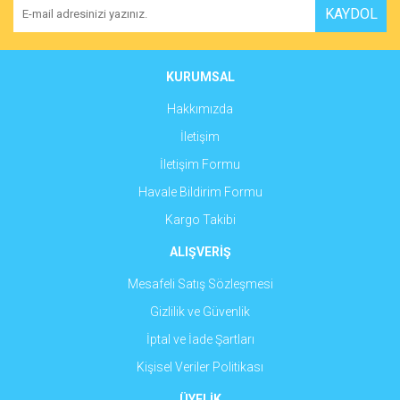
KAYDOL
Ürün açıklamasında eksik bilgiler bulunuyor.
Ürün bilgilerinde hatalar bulunuyor.
Ürün fiyatı diğer sitelerden daha pahalı.
KURUMSAL
Bu ürüne benzer farklı alternatifler olmalı.
Hakkımızda
İletişim
İletişim Formu
Havale Bildirim Formu
Gönder
Kargo Takibi
ALIŞVERİŞ
Mesafeli Satış Sözleşmesi
Gizlilik ve Güvenlik
İptal ve İade Şartları
Kişisel Veriler Politikası
ÜYELİK