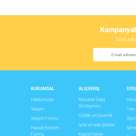
Bu ürünün fiyat bilgisi, resim, ürün açıklamalarında ve 
Görüş ve önerileriniz için teşekkür ederiz.
Kampanyalar
Ürün resmi kalitesiz, bozuk veya görüntülenemiyor.
Mail adr
Ürün açıklamasında eksik bilgiler bulunuyor.
Ürün bilgilerinde hatalar bulunuyor.
Ürün fiyatı diğer sitelerden daha pahalı.
Bu ürüne benzer farklı alternatifler olmalı.
KURUMSAL
ALIŞVERİŞ
ÜYEL
Hakkımızda
Mesafeli Satış
Hes
Sözleşmesi
İletişim
Yeni 
Gizlilik ve Güvenlik
İletişim Formu
Üye G
İptal ve İade Şartları
Havale Bildirim
Şifr
Formu
Kişisel Veriler