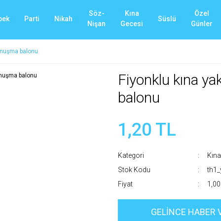
Söz-
Kına
Özel
bek
Parti
Nikah
Süslü
Nişan
Gecesi
Günler
onuşma balonu
Fiyonklu kına y
balonu
1,20 TL
Kategori
Kına
Stok Kodu
th1
Fiyat
1,00
GELİNCE HABER 