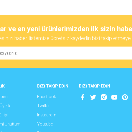
diğer konularda yetersiz gördüğünüz noktaları öneri formunu kullanarak tarafımıza
Bu ürüne ilk yorumu siz yapın!
 ve en yeni ürünlerimizden ilk sizin habe
esinizi haber listemize ücretsiz kaydedin bizi takip etmeye 
Yorum Yaz
İK
BİZİ TAKİP EDİN
BİZİ TAKİP EDİN
abım
Facebook
Gönder
Üyelik
Twitter
irişi
Instagram
emi Unuttum
Youtube