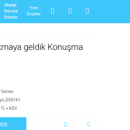
Ahşap-
Yeni
Decota
Ürünler
Ürünler
akmaya geldik Konuşma
 Gecesi
_ys_DG0161
 TL + KDV
VER