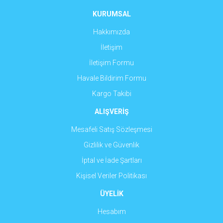
Ürün fiyatı diğer sitelerden daha pahalı.
KURUMSAL
Bu ürüne benzer farklı alternatifler olmalı.
Hakkımızda
İletişim
İletişim Formu
Havale Bildirim Formu
Gönder
Kargo Takibi
ALIŞVERİŞ
Mesafeli Satış Sözleşmesi
Gizlilik ve Güvenlik
İptal ve İade Şartları
Kişisel Veriler Politikası
ÜYELİK
Hesabım