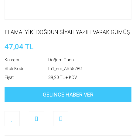
FLAMA İYİKİ DOĞDUN SİYAH YAZILI VARAK GÜMÜŞ
47,04 TL
Kategori
Doğum Günü
Stok Kodu
th1_em_AR5528G
Fiyat
39,20 TL + KDV
GELİNCE HABER VER