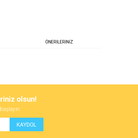
ÖNERİLERİNİZ
 iletebilirsiniz.
riniz olsun!
başlayın.
KAYDOL