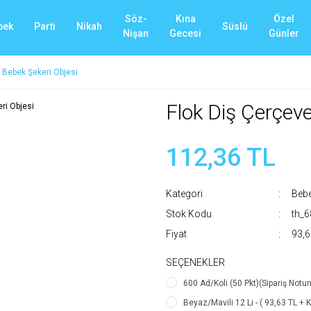
Söz-
Kına
Özel
bek
Parti
Nikah
Süslü
Nişan
Gecesi
Günler
 Bebek Şekeri Objesi
Flok Diş Çerçeve
112,36 TL
Kategori
Bebe
Stok Kodu
th_
Fiyat
93,6
SEÇENEKLER
600 Ad/Koli (50 Pkt)(Sipariş Notun
Beyaz/Mavili 12 Li - ( 93,63 TL + 