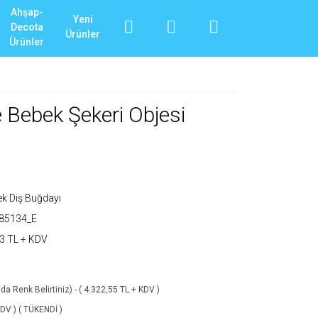
Ahşap-
Yeni
Decota
Ürünler
Ürünler
 Bebek Şekeri Objesi
k Diş Buğdayı
685134_E
3 TL + KDV
da Renk Belirtiniz) - ( 4.322,55 TL + KDV )
KDV ) ( TÜKENDİ )