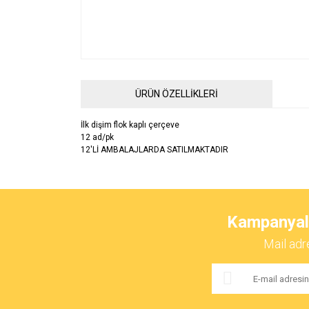
ÜRÜN ÖZELLİKLERİ
İlk dişim flok kaplı çerçeve
12 ad/pk
12'Lİ AMBALAJLARDA SATILMAKTADIR
Bu ürünün fiyat bilgisi, resim, ürün açıklamalarında ve 
Görüş ve önerileriniz için teşekkür ederiz.
Kampanyalar
Ürün resmi kalitesiz, bozuk veya görüntülenemiyor.
Mail adr
Ürün açıklamasında eksik bilgiler bulunuyor.
Ürün bilgilerinde hatalar bulunuyor.
Ürün fiyatı diğer sitelerden daha pahalı.