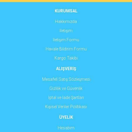
Ürün fiyatı diğer sitelerden daha pahalı.
Yorum Yaz
Bu ürüne benzer farklı alternatifler olmalı.
KURUMSAL
Hakkımızda
İletişim
İletişim Formu
Gönder
Havale Bildirim Formu
Kargo Takibi
ALIŞVERİŞ
Mesafeli Satış Sözleşmesi
Gizlilik ve Güvenlik
İptal ve İade Şartları
Kişisel Veriler Politikası
ÜYELİK
Hesabım