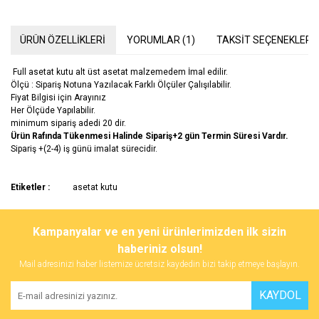
ÜRÜN ÖZELLİKLERİ
YORUMLAR (1)
TAKSİT SEÇENEKLERİ
Full asetat kutu alt üst asetat malzemedem İmal edilir.
Ölçü : Sipariş Notuna Yazılacak Farklı Ölçüler Çalışılabilir.
Fiyat Bilgisi için Arayınız
Her Ölçüde Yapılabilir.
minimum sipariş adedi 20 dir.
Ürün Rafında Tükenmesi Halinde Sipariş+2 gün Termin Süresi Vardır.
Sipariş +(2-4) iş günü imalat sürecidir.
Bu ürünün fiyat bilgisi, resim, ürün açıklamalarında ve diğer
Etiketler :
asetat kutu
konularda yetersiz gördüğünüz noktaları öneri formunu kullanarak
tarafımıza iletebilirsiniz.
Görüş ve önerileriniz için teşekkür ederiz.
Kampanyalar ve en yeni ürünlerimizden ilk sizin
kutu
haberiniz olsun!
mrb benim 12*8*6 ölçülerinde asetat kutyuya ihtiyacım 200 adet bilgi
Ürün resmi kalitesiz, bozuk veya görüntülenemiyor.
Mail adresinizi haber listemize ücretsiz kaydedin bizi takip etmeye başlayın.
alabilirmiyim
Ürün açıklamasında eksik bilgiler bulunuyor.
KAYDOL
Feyza Şişik | 12/02/2016
Ürün bilgilerinde hatalar bulunuyor.