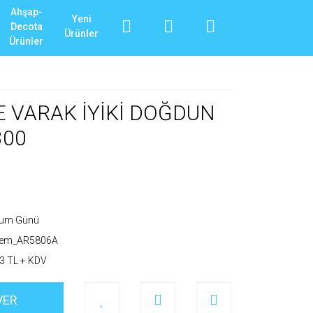
Ahşap-
Yeni
Decota
Ürünler
Ürünler
 VARAK İYİKİ DOĞDUN
300
um Günü
_em_AR5806A
3 TL + KDV
VER