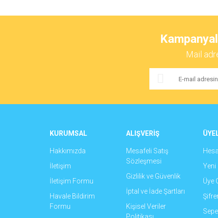
Bu ürünün fiyat bilgisi, resim, ürün açıklamalarında ve 
Görüş ve önerileriniz için teşekkür ederiz.
Kampanyalar
Ürün resmi kalitesiz, bozuk veya görüntülenemiyor.
Mail adr
Ürün açıklamasında eksik bilgiler bulunuyor.
Ürün bilgilerinde hatalar bulunuyor.
Ürün fiyatı diğer sitelerden daha pahalı.
Bu ürüne benzer farklı alternatifler olmalı.
KURUMSAL
ALIŞVERİŞ
ÜYEL
Hakkımızda
Mesafeli Satış
Hes
Sözleşmesi
İletişim
Yeni 
Gizlilik ve Güvenlik
İletişim Formu
Üye G
İptal ve İade Şartları
Havale Bildirim
Şifr
Formu
Kişisel Veriler
Sepet
Politikası