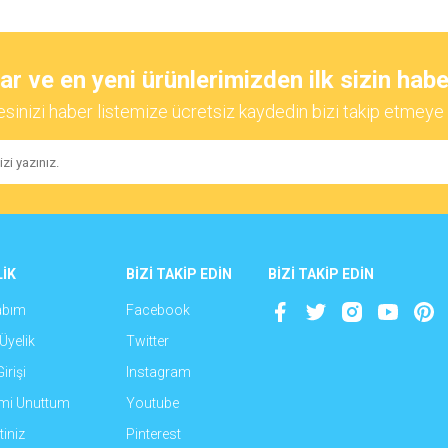
diğer konularda yetersiz gördüğünüz noktaları öneri formunu kullanarak tarafımıza
Bu ürüne ilk yorumu siz yapın!
 ve en yeni ürünlerimizden ilk sizin habe
esinizi haber listemize ücretsiz kaydedin bizi takip etmeye 
Yorum Yaz
İK
BİZİ TAKİP EDİN
BİZİ TAKİP EDİN
abım
Facebook
Gönder
Üyelik
Twitter
irişi
Instagram
emi Unuttum
Youtube
iniz
Pinterest