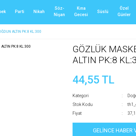
Söz-
Kına
Özel
bek
Parti
Nikah
Süslü
Nişan
Gecesi
Günler
ĞDUN ALTIN PK:8 KL:300
GÖZLÜK MASKE
ALTIN PK:8 KL:
44,55 TL
Kategori
Doğ
Stok Kodu
th1
Fiyat
37,1
GELİNCE HABER 