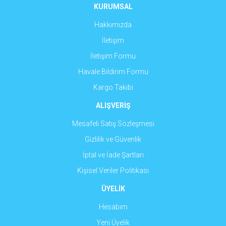
Ürün fiyatı diğer sitelerden daha pahalı.
KURUMSAL
Bu ürüne benzer farklı alternatifler olmalı.
Hakkımızda
İletişim
İletişim Formu
Havale Bildirim Formu
Gönder
Kargo Takibi
ALIŞVERİŞ
Mesafeli Satış Sözleşmesi
Gizlilik ve Güvenlik
İptal ve İade Şartları
Kişisel Veriler Politikası
ÜYELİK
Hesabım
Yeni Üyelik