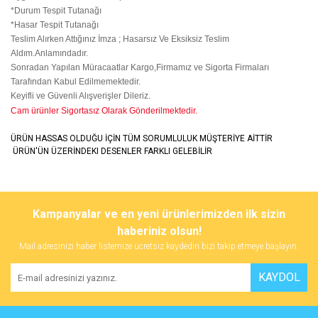
*Durum Tespit Tutanağı
*Hasar Tespit Tutanağı
Teslim Alırken Attığınız İmza ; Hasarsız Ve Eksiksiz Teslim
Aldım.Anlamındadır.
Sonradan Yapılan Müracaatlar Kargo,Firmamız ve Sigorta Firmaları
Tarafından Kabul Edilmemektedir.
Keyifli ve Güvenli Alışverişler Dileriz.
Cam ürünler Sigortasız Olarak Gönderilmektedir.
ÜRÜN HASSAS OLDUĞU İÇİN TÜM SORUMLULUK MÜŞTERİYE AİTTİR
ÜRÜN'ÜN ÜZERİNDEKI DESENLER FARKLI GELEBİLİR
Bu ürünün fiyat bilgisi, resim, ürün açıklamalarında ve diğer
konularda yetersiz gördüğünüz noktaları öneri formunu kullanarak
Bu ürüne ilk yorumu siz yapın!
Kampanyalar ve en yeni ürünlerimizden ilk sizin
tarafımıza iletebilirsiniz.
Görüş ve önerileriniz için teşekkür ederiz.
haberiniz olsun!
Mail adresinizi haber listemize ücretsiz kaydedin bizi takip etmeye başlayın.
Yorum Yaz
Ürün resmi kalitesiz, bozuk veya görüntülenemiyor.
KAYDOL
Ürün açıklamasında eksik bilgiler bulunuyor.
Ürün bilgilerinde hatalar bulunuyor.