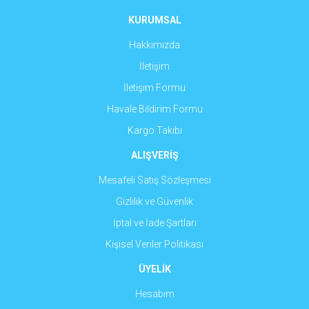
Ürün fiyatı diğer sitelerden daha pahalı.
KURUMSAL
Bu ürüne benzer farklı alternatifler olmalı.
Hakkımızda
İletişim
İletişim Formu
Havale Bildirim Formu
Gönder
Kargo Takibi
ALIŞVERİŞ
Mesafeli Satış Sözleşmesi
Gizlilik ve Güvenlik
İptal ve İade Şartları
Kişisel Veriler Politikası
ÜYELİK
Hesabım