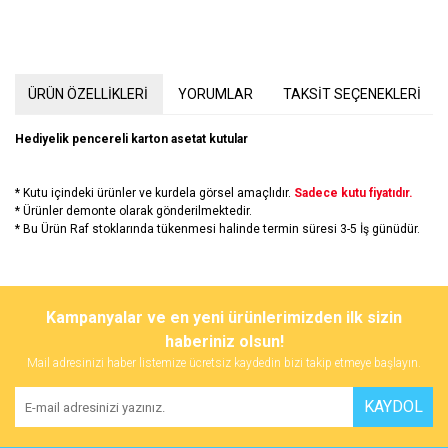
ÜRÜN ÖZELLİKLERİ
YORUMLAR
TAKSİT SEÇENEKLERİ
Hediyelik pencereli karton asetat kutular
* Kutu içindeki ürünler ve kurdela görsel amaçlıdır.
Sadece kutu fiyatıdır.
* Ürünler demonte olarak gönderilmektedir.
* Bu Ürün Raf stoklarında tükenmesi halinde termin süresi 3-5 İş günüdür.
Bu ürünün fiyat bilgisi, resim, ürün açıklamalarında ve diğer
konularda yetersiz gördüğünüz noktaları öneri formunu kullanarak
Bu ürüne ilk yorumu siz yapın!
Kampanyalar ve en yeni ürünlerimizden ilk sizin
tarafımıza iletebilirsiniz.
Görüş ve önerileriniz için teşekkür ederiz.
haberiniz olsun!
Mail adresinizi haber listemize ücretsiz kaydedin bizi takip etmeye başlayın.
Yorum Yaz
Ürün resmi kalitesiz, bozuk veya görüntülenemiyor.
KAYDOL
Ürün açıklamasında eksik bilgiler bulunuyor.
Ürün bilgilerinde hatalar bulunuyor.