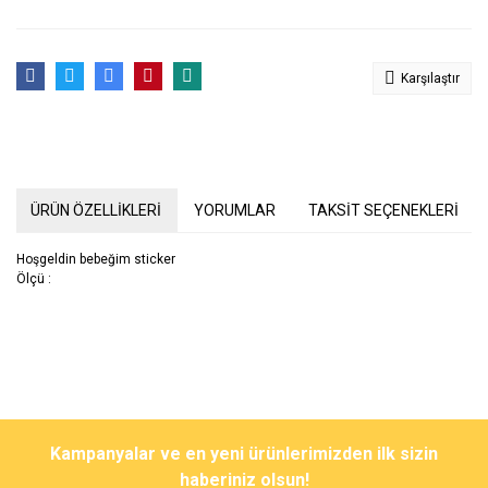
Karşılaştır
ÜRÜN ÖZELLİKLERİ
YORUMLAR
TAKSİT SEÇENEKLERİ
Hoşgeldin bebeğim sticker
Ölçü :
Bu ürünün fiyat bilgisi, resim, ürün açıklamalarında ve diğer
konularda yetersiz gördüğünüz noktaları öneri formunu kullanarak
Bu ürüne ilk yorumu siz yapın!
Kampanyalar ve en yeni ürünlerimizden ilk sizin
tarafımıza iletebilirsiniz.
Görüş ve önerileriniz için teşekkür ederiz.
haberiniz olsun!