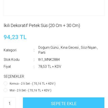
İkili Dekoratif Petek Süs (20 Cm + 30 Cm)
94,23 TL
Doğum Günü
,
Kına Gecesi
,
Söz-Nişan
,
Kategori
Parti
Stok Kodu
th1_MNK2884
Fiyat
78,53 TL + KDV
SEÇENEKLER
Kırmızı - 2 li Set - ( 70,16 TL + KDV )
Mor - 2 li Set - ( 70,16 TL + KDV )
SEPETE EKLE