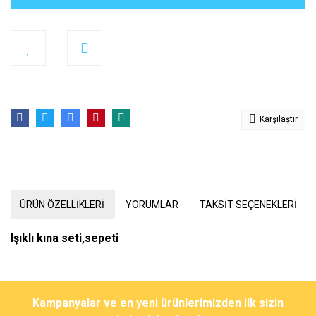
Karşılaştır
ÜRÜN ÖZELLİKLERİ
YORUMLAR
TAKSİT SEÇENEKLERİ
Işıklı kına seti,sepeti
Bu ürünün fiyat bilgisi, resim, ürün açıklamalarında ve diğer
konularda yetersiz gördüğünüz noktaları öneri formunu kullanarak
Bu ürüne ilk yorumu siz yapın!
Kampanyalar ve en yeni ürünlerimizden ilk sizin
tarafımıza iletebilirsiniz.