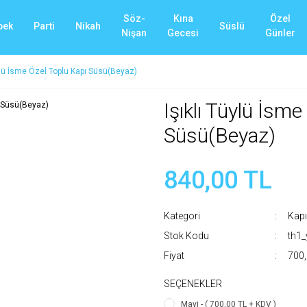
Söz-
Kına
Özel
bek
Parti
Nikah
Süslü
Nişan
Gecesi
Günler
üylü İsme Özel Toplu Kapı Süsü(Beyaz)
Işıklı Tüylü İsm
Süsü(Beyaz)
840,00 TL
Kategori
Kapı
Stok Kodu
th1
Fiyat
700,
SEÇENEKLER
Mavi - ( 700,00 TL + KDV )