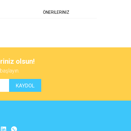
ÖNERİLERİNİZ
 iletebilirsiniz.
riniz olsun!
başlayın.
KAYDOL