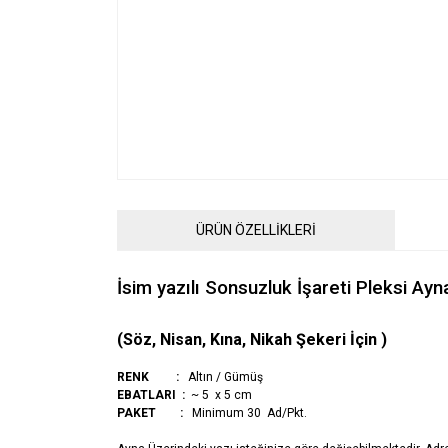
ÜRÜN ÖZELLİKLERİ
İsim yazılı Sonsuzluk İşareti Pleksi Ayn
(Söz, Nisan, Kına, Nikah Şekeri İçin )
RENK :
Altın / Gümüş
EBATLARI :
~ 5 x 5 cm
PAKET :
Minimum 30 Ad/Pkt.