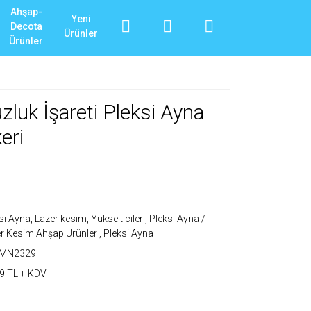
Ahşap-
Yeni
Decota
Ürünler
Ürünler
zluk İşareti Pleksi Ayna
eri
si Ayna, Lazer kesim, Yükselticiler
,
Pleksi Ayna /
r Kesim Ahşap Ürünler
,
Pleksi Ayna
_MN2329
9 TL + KDV