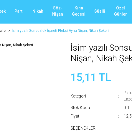
Söz-
Kına
Özel
bek
Parti
Nikah
Süslü
Nişan
Gecesi
Günler
ciler
İsim yazılı Sonsuzluk İşareti Pleksi Ayna Nişan, Nikah Şekeri
İsim yazılı Sonsu
Nişan, Nikah Şek
15,11 TL
Plek
Kategori
Laze
Stok Kodu
th1
Fiyat
12,5
SEÇENEKLER