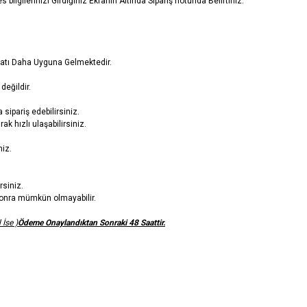
bilgilerinizi Girdiğiniz Ekranın Altında Sipariş notunda Belirtiniz.
Fiyatı Daha Uyguna Gelmektedir.
değildir.
sipariş edebilirsiniz.
ak hızlı ulaşabilirsiniz.
niz.
rsiniz.
n sonra mümkün olmayabilir.
 İse )
Ödeme Onaylandıktan Sonraki 48 Saattir.