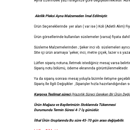
Ayna Üzerindeki yazı isteğinize göre değişebilmektedir. Adres 
Akrilik Pleksi Ayna Malzemeden İmal Edilmiştir.
Ürün Seçeneklerinde yer alan ( var ise ) Koli (Adetli Alım) 
Ürün görsellerinde kullanılan süslemeler (varsa) fiyata dahil 
Süsleme Malzemelerinden ; Şeker inci vb. süslemeleri ayrıca 
Site içi ürün aramaya 'şeker, inci, metre çiçek, lazer v.s yazar
Lütfen sipariş notuna; İletmek istediğiniz mesaj varsa belirti
Sipariş notu bölümü, ödeme ekranında görüntülenmektedir.
Ya da sipariş sonrası mesaj yoluyla bizimle iletişme geçebili
Sipariş İle İlgili Değişikler ,Siparişler hızla hazırlandığında
Kargoya Teslimat süreci
(Hazırlık Süreci Gereken Bir Ürün Değil
Ürün Mağaza ve Bayilerimizin Stoklarında Tükenmesi
Durumunda Termin Süresi 4-7 İş günüdür.
İthal Ürün Gruplarında Bu süre 45-70 gün arası değişebilir.