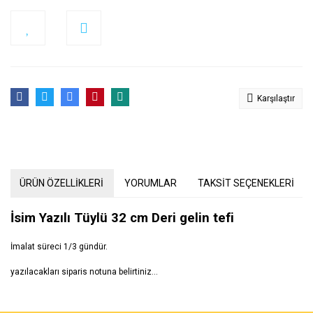
Karşılaştır
ÜRÜN ÖZELLİKLERİ
YORUMLAR
TAKSİT SEÇENEKLERİ
İsim Yazılı Tüylü 32 cm Deri gelin tefi
İmalat süreci 1/3 gündür.
yazılacakları siparis notuna belirtiniz...
Bu ürünün fiyat bilgisi, resim, ürün açıklamalarında ve diğer