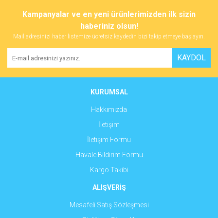
konularda yetersiz gördüğünüz noktaları öneri formunu kullanarak
Bu ürüne ilk yorumu siz yapın!
Kampanyalar ve en yeni ürünlerimizden ilk sizin
tarafımıza iletebilirsiniz.
Görüş ve önerileriniz için teşekkür ederiz.
haberiniz olsun!
Mail adresinizi haber listemize ücretsiz kaydedin bizi takip etmeye başlayın.
Yorum Yaz
Ürün resmi kalitesiz, bozuk veya görüntülenemiyor.
KAYDOL
Ürün açıklamasında eksik bilgiler bulunuyor.
Ürün bilgilerinde hatalar bulunuyor.
Ürün fiyatı diğer sitelerden daha pahalı.
KURUMSAL
Bu ürüne benzer farklı alternatifler olmalı.
Hakkımızda
İletişim
İletişim Formu
Havale Bildirim Formu
Gönder
Kargo Takibi
ALIŞVERİŞ
Mesafeli Satış Sözleşmesi