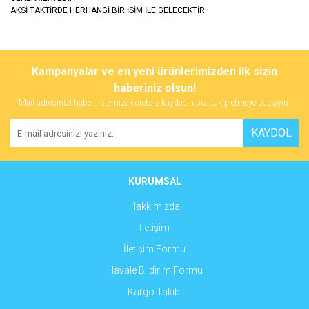
AKSİ TAKTİRDE HERHANGİ BİR İSİM İLE GELECEKTİR
Bu ürünün fiyat bilgisi, resim, ürün açıklamalarında ve diğer
konularda yetersiz gördüğünüz noktaları öneri formunu kullanarak
Bu ürüne ilk yorumu siz yapın!
Kampanyalar ve en yeni ürünlerimizden ilk sizin
tarafımıza iletebilirsiniz.
Görüş ve önerileriniz için teşekkür ederiz.
haberiniz olsun!
Mail adresinizi haber listemize ücretsiz kaydedin bizi takip etmeye başlayın.
Yorum Yaz
Ürün resmi kalitesiz, bozuk veya görüntülenemiyor.
KAYDOL
Ürün açıklamasında eksik bilgiler bulunuyor.
Ürün bilgilerinde hatalar bulunuyor.
Ürün fiyatı diğer sitelerden daha pahalı.
KURUMSAL
Bu ürüne benzer farklı alternatifler olmalı.
Hakkımızda
İletişim
İletişim Formu
Havale Bildirim Formu
Gönder
Kargo Takibi