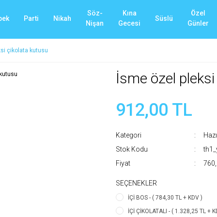
Söz-
Kına
Özel
bek
Parti
Nikah
Süslü
Nişan
Gecesi
Günler
si çikolata kutusu
İsme özel pleksi
912,00 TL
Kategori
Hazı
Stok Kodu
th1
Fiyat
760,
SEÇENEKLER
İÇİ BOS - ( 784,30 TL + KDV )
İÇİ ÇİKOLATALI - ( 1.328,25 TL + K