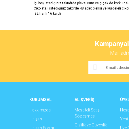
İçi boş istediğiniz taktidrde pleksi isim ve çiçek de korku ge
Çikolatalı istediğiniz taktirde 48 adet pleksi ve kurdeleli çikol
32 harfli 16 kalpli
Bu ürünün fiyat bilgisi, resim, ürün açıklamalarında ve 
Görüş ve önerileriniz için teşekkür ederiz.
Kampanyalar
Ürün resmi kalitesiz, bozuk veya görüntülenemiyor.
Mail adr
Ürün açıklamasında eksik bilgiler bulunuyor.
Ürün bilgilerinde hatalar bulunuyor.
Ürün fiyatı diğer sitelerden daha pahalı.
Bu ürüne benzer farklı alternatifler olmalı.
KURUMSAL
ALIŞVERİŞ
ÜYEL
Hakkımızda
Mesafeli Satış
Hes
Sözleşmesi
İletişim
Yeni 
Gizlilik ve Güvenlik
İletişim Formu
Üye G