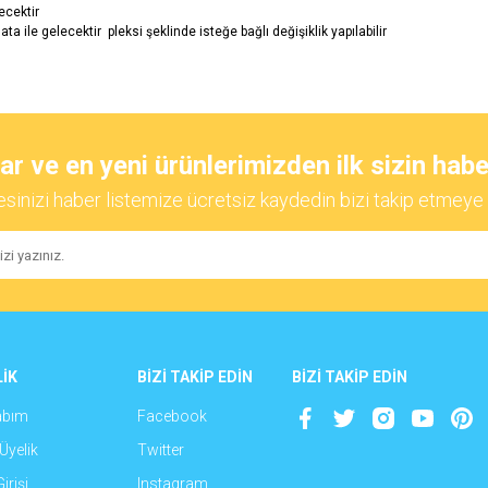
lecektir
ata ile gelecektir pleksi şeklinde isteğe bağlı değişiklik yapılabilir
diğer konularda yetersiz gördüğünüz noktaları öneri formunu kullanarak tarafımıza
Bu ürüne ilk yorumu siz yapın!
 ve en yeni ürünlerimizden ilk sizin habe
esinizi haber listemize ücretsiz kaydedin bizi takip etmeye 
Yorum Yaz
İK
BİZİ TAKİP EDİN
BİZİ TAKİP EDİN
abım
Facebook
Gönder
Üyelik
Twitter
irişi
Instagram