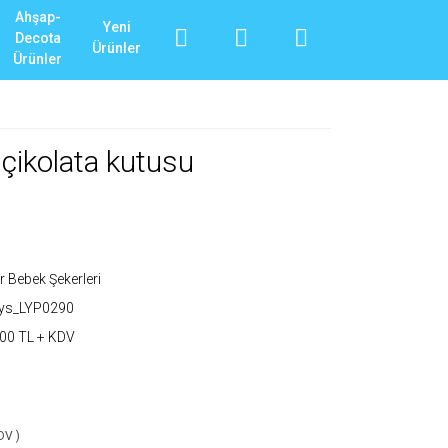
Ahşap-
Yeni
Decota
Ürünler
Ürünler
 çikolata kutusu
r Bebek Şekerleri
_ys_LYP0290
00 TL + KDV
DV )