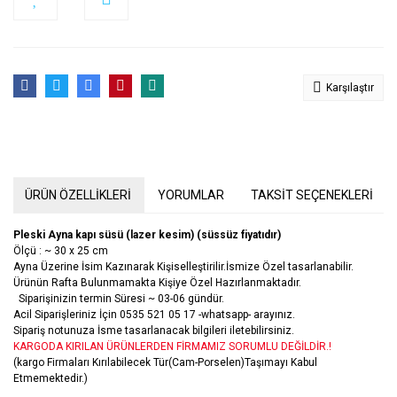
Karşılaştır
ÜRÜN ÖZELLİKLERİ
YORUMLAR
TAKSİT SEÇENEKLERİ
Pleski Ayna kapı süsü (lazer kesim) (süssüz fiyatıdır)
Ölçü : ~ 30 x 25 cm
Ayna Üzerine İsim Kazınarak Kişiselleştirilir.İsmize Özel tasarlanabilir.
Ürünün Rafta Bulunmamakta Kişiye Özel Hazırlanmaktadır.
Siparişinizin termin Süresi ~ 03-06 gündür.
Acil Siparişleriniz İçin 0535 521 05 17 -whatsapp- arayınız.
Sipariş notunuza İsme tasarlanacak bilgileri iletebilirsiniz.
KARGODA KIRILAN ÜRÜNLERDEN FİRMAMIZ SORUMLU DEĞİLDİR.!
(kargo Firmaları Kırılabilecek Tür(Cam-Porselen)Taşımayı Kabul
Etmemektedir.)