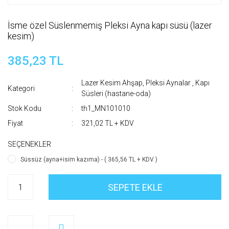
İsme özel Süslenmemiş Pleksi Ayna kapı süsü (lazer
kesim)
385,23 TL
Lazer Kesim Ahşap, Pleksi Aynalar
,
Kapı
Kategori
Süsleri (hastane-oda)
Stok Kodu
th1_MN101010
Fiyat
321,02 TL + KDV
SEÇENEKLER
Süssüz (ayna+isim kazıma) - ( 365,56 TL + KDV )
SEPETE EKLE