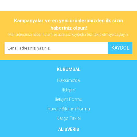
Bu ürünün fiyat bilgisi, resim, ürün açıklamalarında ve diğer
konularda yetersiz gördüğünüz noktaları öneri formunu kullanarak
Bu ürüne ilk yorumu siz yapın!
Kampanyalar ve en yeni ürünlerimizden ilk sizin
tarafımıza iletebilirsiniz.
Görüş ve önerileriniz için teşekkür ederiz.
haberiniz olsun!
Mail adresinizi haber listemize ücretsiz kaydedin bizi takip etmeye başlayın.
Yorum Yaz
Ürün resmi kalitesiz, bozuk veya görüntülenemiyor.
KAYDOL
Ürün açıklamasında eksik bilgiler bulunuyor.
Ürün bilgilerinde hatalar bulunuyor.
Ürün fiyatı diğer sitelerden daha pahalı.
KURUMSAL
Bu ürüne benzer farklı alternatifler olmalı.
Hakkımızda
İletişim
İletişim Formu
Havale Bildirim Formu
Gönder
Kargo Takibi
ALIŞVERİŞ