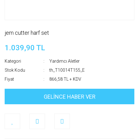
jem cutter harf set
1.039,90 TL
Kategori
Yardımcı Aletler
Stok Kodu
th_T10014T155_E
Fiyat
866,58 TL + KDV
GELİNCE HABER VER