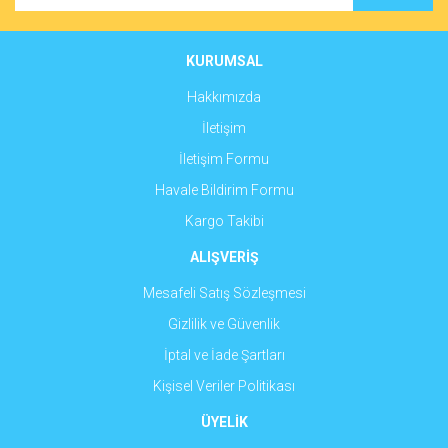
Ürün bilgilerinde hatalar bulunuyor.
Ürün fiyatı diğer sitelerden daha pahalı.
KURUMSAL
Bu ürüne benzer farklı alternatifler olmalı.
Hakkımızda
İletişim
İletişim Formu
Havale Bildirim Formu
Gönder
Kargo Takibi
ALIŞVERİŞ
Mesafeli Satış Sözleşmesi
Gizlilik ve Güvenlik
İptal ve İade Şartları
Kişisel Veriler Politikası
ÜYELİK