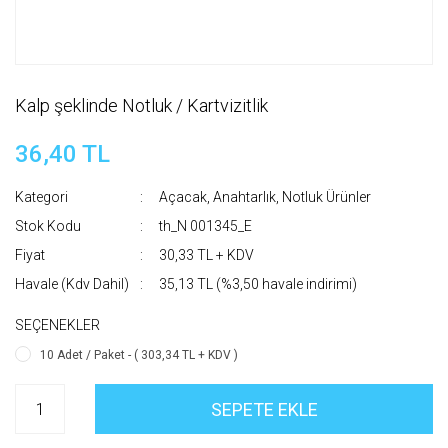
Kalp şeklinde Notluk / Kartvizitlik
36,40 TL
Kategori
Açacak, Anahtarlık, Notluk Ürünler
Stok Kodu
th_N 001345_E
Fiyat
30,33 TL + KDV
Havale (Kdv Dahil)
35,13 TL (%3,50 havale indirimi)
SEÇENEKLER
10 Adet / Paket - ( 303,34 TL + KDV )
SEPETE EKLE