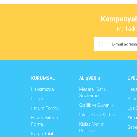
Bu ürünün fiyat bilgisi, resim, ürün açıklamalarında ve 
Görüş ve önerileriniz için teşekkür ederiz.
Kampanyalar
Ürün resmi kalitesiz, bozuk veya görüntülenemiyor.
Mail adr
Ürün açıklamasında eksik bilgiler bulunuyor.
Ürün bilgilerinde hatalar bulunuyor.
Ürün fiyatı diğer sitelerden daha pahalı.
Bu ürüne benzer farklı alternatifler olmalı.
KURUMSAL
ALIŞVERİŞ
ÜYEL
Hakkımızda
Mesafeli Satış
Hes
Sözleşmesi
İletişim
Yeni 
Gizlilik ve Güvenlik
İletişim Formu
Üye G
İptal ve İade Şartları
Havale Bildirim
Şifr
Formu
Kişisel Veriler
Sepet
Politikası
Kargo Takibi