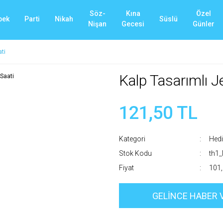
Söz-
Kına
Özel
bek
Parti
Nikah
Süslü
Nişan
Gecesi
Günler
ati
Kalp Tasarımlı J
121,50 TL
Kategori
Hedi
Stok Kodu
th1
Fiyat
101,
GELİNCE HABER 