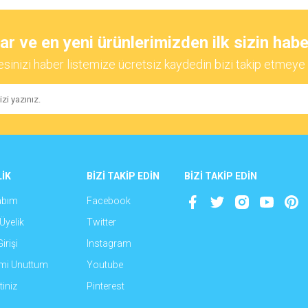
diğer konularda yetersiz gördüğünüz noktaları öneri formunu kullanarak tarafımıza
Bu ürüne ilk yorumu siz yapın!
 ve en yeni ürünlerimizden ilk sizin habe
esinizi haber listemize ücretsiz kaydedin bizi takip etmeye 
Yorum Yaz
İK
BİZİ TAKİP EDİN
BİZİ TAKİP EDİN
abım
Facebook
Gönder
Üyelik
Twitter
irişi
Instagram
emi Unuttum
Youtube
iniz
Pinterest