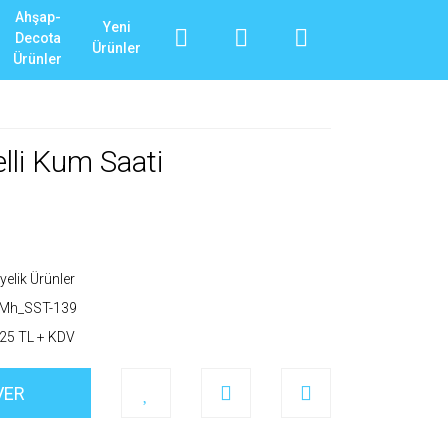
Ahşap-
Yeni
Decota
Ürünler
Ürünler
elli Kum Saati
yelik Ürünler
_Mh_SST-139
25 TL + KDV
VER