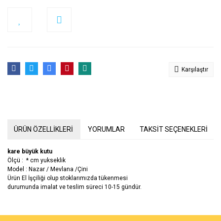
Karşılaştır
ÜRÜN ÖZELLİKLERİ
YORUMLAR
TAKSİT SEÇENEKLERİ
kare büyük kutu
Ölçü : * cm yukseklik
Model : Nazar / Mevlana /Çini
Ürün El İşçiliği olup stoklarımızda tükenmesi
durumunda imalat ve teslim süreci 10-15 gündür.
Bu ürünün fiyat bilgisi, resim, ürün açıklamalarında ve diğer