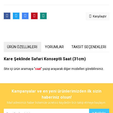
Karşılaştır
ÜRÜN ÖZELLİKLERİ
YORUMLAR
TAKSİT SEÇENEKLERİ
Kare Şeklinde Safari Konseptli Saat (31cm)
Site içi ürün aramaya "
saat
" yazıp arayarak diğer modelleri görebilirsiniz.
Bu ürünün fiyat bilgisi, resim, ürün açıklamalarında ve diğer
konularda yetersiz gördüğünüz noktaları öneri formunu kullanarak
Bu ürüne ilk yorumu siz yapın!
Kampanyalar ve en yeni ürünlerimizden ilk sizin
tarafımıza iletebilirsiniz.
Görüş ve önerileriniz için teşekkür ederiz.
haberiniz olsun!
Mail adresinizi haber listemize ücretsiz kaydedin bizi takip etmeye başlayın.
Yorum Yaz
Ürün resmi kalitesiz, bozuk veya görüntülenemiyor.