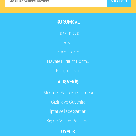
KAYDOL
Ürün açıklamasında eksik bilgiler bulunuyor.
Ürün bilgilerinde hatalar bulunuyor.
Ürün fiyatı diğer sitelerden daha pahalı.
KURUMSAL
Bu ürüne benzer farklı alternatifler olmalı.
Hakkımızda
İletişim
İletişim Formu
Havale Bildirim Formu
Gönder
Kargo Takibi
ALIŞVERİŞ
Mesafeli Satış Sözleşmesi
Gizlilik ve Güvenlik
İptal ve İade Şartları
Kişisel Veriler Politikası
ÜYELİK