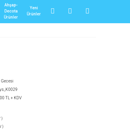
Ahşap-
Yeni
Decota
Ürünler
Ürünler
 Gecesi
_ys_K0029
00 TL + KDV
 )
V )