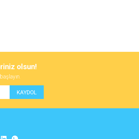
riniz olsun!
başlayın.
KAYDOL