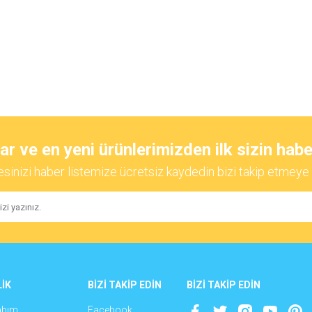
Gönder
 ve en yeni ürünlerimizden ilk sizin habe
esinizi haber listemize ücretsiz kaydedin bizi takip etmeye 
İK
BİZİ TAKİP EDİN
BİZİ TAKİP EDİN
abım
Facebook