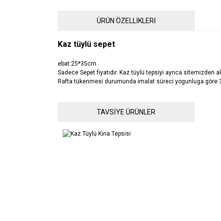
ÜRÜN ÖZELLİKLERİ
Kaz tüylü sepet
ebat:25*35cm
Sadece Sepet fiyatıdır. Kaz tüylü tepsiyi ayrıca sitemizden al
Rafta tükenmesi durumunda imalat süreci yogunluga göre 
Bu ürünün fiyat bilgisi, resim, ürün açıklamalarında ve 
TAVSİYE ÜRÜNLER
Görüş ve önerileriniz için teşekkür ederiz.
Ürün resmi kalitesiz, bozuk veya görüntülenemiyor.
Ürün açıklamasında eksik bilgiler bulunuyor.
Ürün bilgilerinde hatalar bulunuyor.
Ürün fiyatı diğer sitelerden daha pahalı.
Bu ürüne benzer farklı alternatifler olmalı.