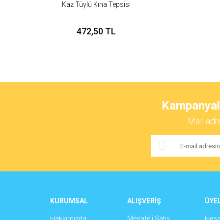
Kaz Tüylü Kına Tepsisi
472,50 TL
Kampanyalar
Mail adr
KURUMSAL
ALIŞVERİŞ
ÜYEL
Hakkımızda
Mesafeli Satış
Hes