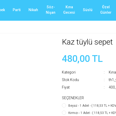
Söz-
Kına
Özel
bek
Parti
Nikah
Süslü
Nişan
Gecesi
Günler
Kaz tüylü sepet
480,00 TL
Kategori
Kına
Stok Kodu
th1
Fiyat
400,
SEÇENEKLER
Beyaz - 1 Adet - ( 118,53 TL + KDV
Kırmızı - 1 Adet - ( 118,53 TL + KD