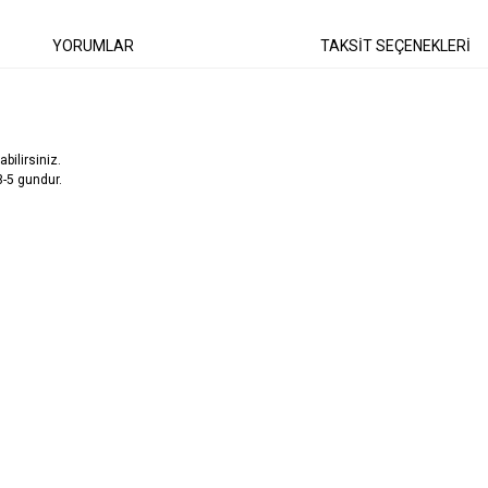
YORUMLAR
TAKSİT SEÇENEKLERİ
abilirsiniz.
3-5 gundur.
diğer konularda yetersiz gördüğünüz noktaları öneri formunu kullanarak tarafımıza
Bu ürüne ilk yorumu siz yapın!
Yorum Yaz