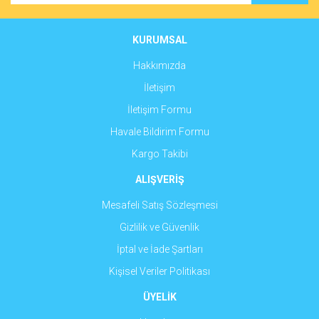
Ürün bilgilerinde hatalar bulunuyor.
Ürün fiyatı diğer sitelerden daha pahalı.
KURUMSAL
Bu ürüne benzer farklı alternatifler olmalı.
Hakkımızda
İletişim
İletişim Formu
Havale Bildirim Formu
Gönder
Kargo Takibi
ALIŞVERİŞ
Mesafeli Satış Sözleşmesi
Gizlilik ve Güvenlik
İptal ve İade Şartları
Kişisel Veriler Politikası
ÜYELİK