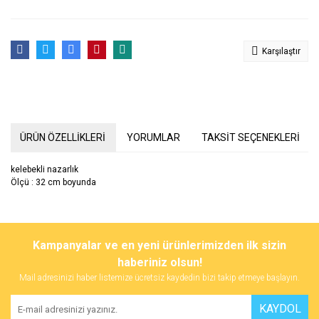
Karşılaştır
ÜRÜN ÖZELLİKLERİ
YORUMLAR
TAKSİT SEÇENEKLERİ
kelebekli nazarlık
Ölçü : 32 cm boyunda
Bu ürünün fiyat bilgisi, resim, ürün açıklamalarında ve diğer
konularda yetersiz gördüğünüz noktaları öneri formunu kullanarak
Bu ürüne ilk yorumu siz yapın!
Kampanyalar ve en yeni ürünlerimizden ilk sizin
tarafımıza iletebilirsiniz.
Görüş ve önerileriniz için teşekkür ederiz.
haberiniz olsun!
Mail adresinizi haber listemize ücretsiz kaydedin bizi takip etmeye başlayın.
Yorum Yaz
Ürün resmi kalitesiz, bozuk veya görüntülenemiyor.
KAYDOL
Ürün açıklamasında eksik bilgiler bulunuyor.