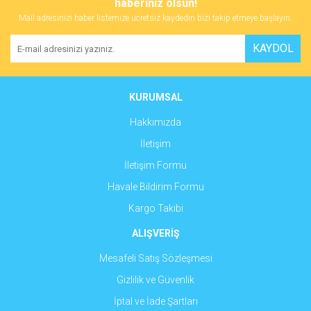
haberiniz olsun!
Mail adresinizi haber listemize ücretsiz kaydedin bizi takip etmeye başlayın.
Yorum Yaz
Ürün resmi kalitesiz, bozuk veya görüntülenemiyor.
KAYDOL
Ürün açıklamasında eksik bilgiler bulunuyor.
Ürün bilgilerinde hatalar bulunuyor.
Ürün fiyatı diğer sitelerden daha pahalı.
KURUMSAL
Bu ürüne benzer farklı alternatifler olmalı.
Hakkımızda
İletişim
İletişim Formu
Havale Bildirim Formu
Gönder
Kargo Takibi
ALIŞVERİŞ
Mesafeli Satış Sözleşmesi
Gizlilik ve Güvenlik
İptal ve İade Şartları