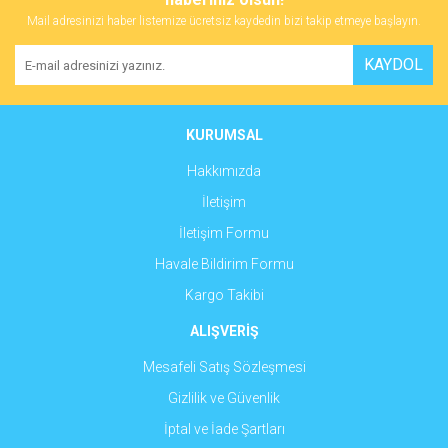
Mail adresinizi haber listemize ücretsiz kaydedin bizi takip etmeye başlayın.
Yorum Yaz
Ürün resmi kalitesiz, bozuk veya görüntülenemiyor.
KAYDOL
Ürün açıklamasında eksik bilgiler bulunuyor.
Ürün bilgilerinde hatalar bulunuyor.
Ürün fiyatı diğer sitelerden daha pahalı.
KURUMSAL
Bu ürüne benzer farklı alternatifler olmalı.
Hakkımızda
İletişim
İletişim Formu
Havale Bildirim Formu
Gönder
Kargo Takibi
ALIŞVERİŞ
Mesafeli Satış Sözleşmesi
Gizlilik ve Güvenlik
İptal ve İade Şartları