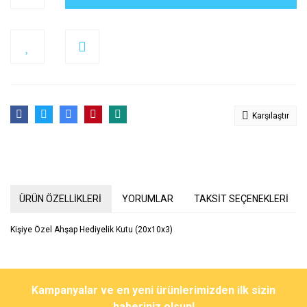
Karşılaştır
ÜRÜN ÖZELLİKLERİ
YORUMLAR
TAKSİT SEÇENEKLERİ
Kişiye Özel Ahşap Hediyelik Kutu (20x10x3)
Bu ürünün fiyat bilgisi, resim, ürün açıklamalarında ve diğer
konularda yetersiz gördüğünüz noktaları öneri formunu kullanarak
Bu ürüne ilk yorumu siz yapın!
Kampanyalar ve en yeni ürünlerimizden ilk sizin
tarafımıza iletebilirsiniz.
Görüş ve önerileriniz için teşekkür ederiz.
haberiniz olsun!