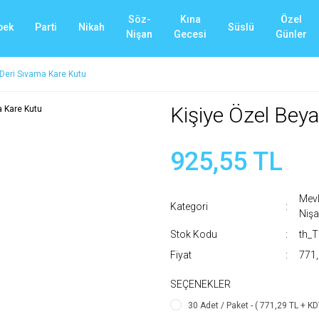
Söz-
Kına
Özel
bek
Parti
Nikah
Süslü
Nişan
Gecesi
Günler
 Deri Sıvama Kare Kutu
Kişiye Özel Bey
925,55 TL
Mevl
Kategori
Niş
Stok Kodu
th_
Fiyat
771,
SEÇENEKLER
30 Adet / Paket - ( 771,29 TL + KD