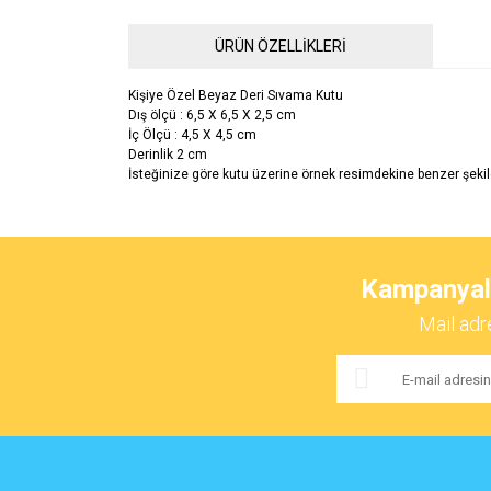
ÜRÜN ÖZELLİKLERİ
Kişiye Özel Beyaz Deri Sıvama Kutu
Dış ölçü : 6,5 X 6,5 X 2,5 cm
İç Ölçü : 4,5 X 4,5 cm
Derinlik 2 cm
İsteğinize göre kutu üzerine örnek resimdekine benzer şekil
Bu ürünün fiyat bilgisi, resim, ürün açıklamalarında ve 
Görüş ve önerileriniz için teşekkür ederiz.
Kampanyalar
Ürün resmi kalitesiz, bozuk veya görüntülenemiyor.
Mail adr
Ürün açıklamasında eksik bilgiler bulunuyor.
Ürün bilgilerinde hatalar bulunuyor.
Ürün fiyatı diğer sitelerden daha pahalı.
Bu ürüne benzer farklı alternatifler olmalı.