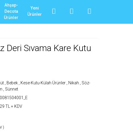
Ahşap-
Yeni
Decota
Ürünler
Ürünler
az Deri Sıvama Kare Kutu
üt
,
Bebek
,
Kese-Kutu-Külah Ürünler
,
Nikah
,
Söz-
an
,
Sünnet
T0081504001_E
29 TL + KDV
V )