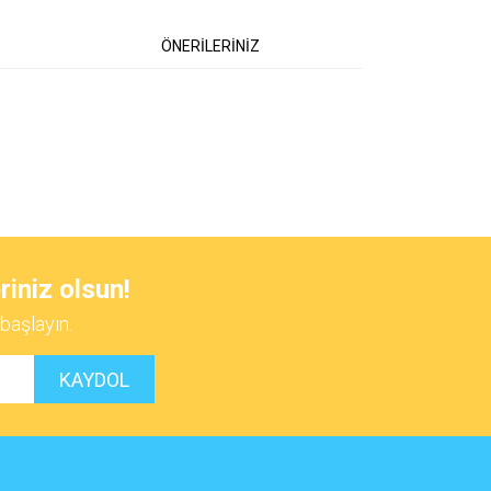
ÖNERİLERİNİZ
 iletebilirsiniz.
riniz olsun!
başlayın.
KAYDOL